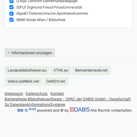
(ZfEp)
Zentrum Elementarpädagogik
(SFU)
Sigmund Freud PrivatUniversität
(ApoK)
Österreichische Apothekerkammer
(MW)
Mode Wien / Bibliothek
Informationen anzeigen
Landesbibliotheken.eu
VThK.eu
Behoerdenweb.net
VolksLiedWerk.net
OeNDV.net
Impressum
Datenschutz
Kontakt
Barrierefreier Bibliothekssoftware - OPAC der DABIS GmbH - Gesellschaft
für DatenbankInformationsSysteme
PLUS
BIS-C
powered and © by
Alle Rechte vorbehalten.