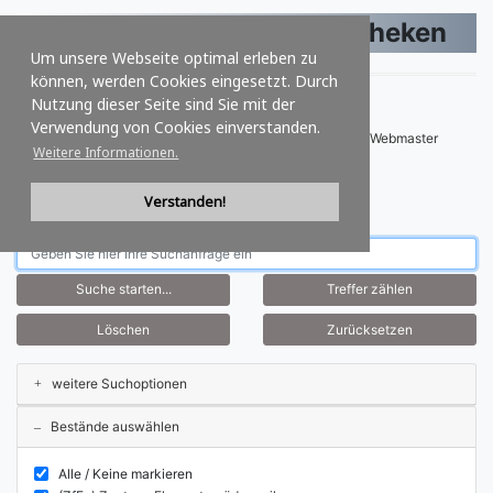
Verbund der Spezialbibliotheken
Um unsere Webseite optimal erleben zu
Deutsch
|
English
|
Français
|
Español
|
Italiano
können, werden Cookies eingesetzt. Durch
Nutzung dieser Seite sind Sie mit der
Verwendung von Cookies einverstanden.
- VdSpB.org - Verbund der SpezialBibliotheken
Email - Webmaster
Weitere Informationen.
Verstanden!
Schnellsuche - Titel, Medien
weitere Suchoptionen
Bestände auswählen
Alle / Keine markieren